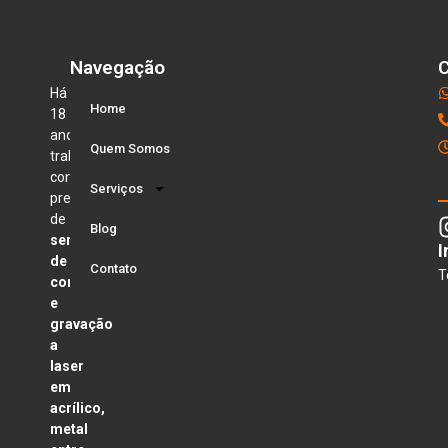
Navegação
C
Há
Home
18
anos
Quem Somos
trabalhando
com
Serviços
prestação
de
Blog
serviço
I
de
Contato
T
corte
e
gravação
a
laser
em
acrílico,
metal