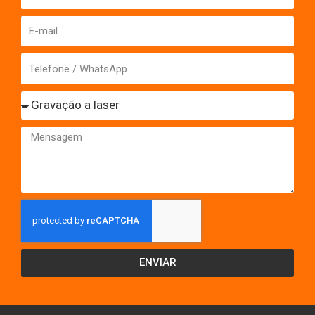
E-
mail
Telefone
/
Tipo
WhatsApp
de
Mensagem
Serviço
ENVIAR